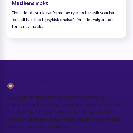
Musikens makt
Finns det destruktiva former av rytm och musik som kan
leda till fysisk och psykisk ohälsa? Finns det välgörande
former av musik…
Vårt uppdrag
Uppdraget är att dela med oss av de Uppstigna
Mästarnas undervisning, så som den givits av Mark och
Elizabeth Clare Prophet, och publicerats genom The
Summit Lighthouse, med andliga sökare som letar efter
en väg till självförverkligande.