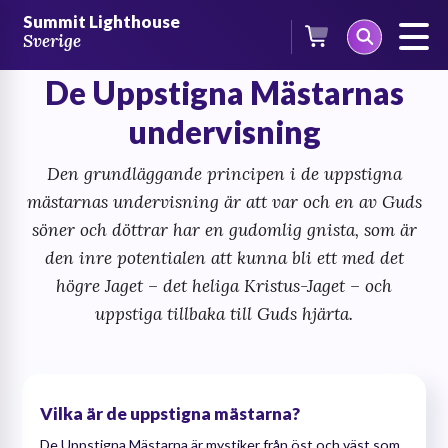
Skip
Summit Lighthouse
to
Sverige
content
De Uppstigna Mästarnas
undervisning
Den grundläggande principen i de uppstigna
mästarnas undervisning är att var och en av Guds
söner och döttrar har en gudomlig gnista, som är
den inre potentialen att kunna bli ett med det
högre Jaget – det heliga Kristus-Jaget – och
uppstiga tillbaka till Guds hjärta.
Vilka är de uppstigna mästarna?
De Uppstigna Mästarna är mystiker från öst och väst som