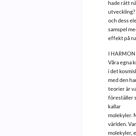
hade rätt nä
utveckling?
och dess el
samspel med
effekt på na
I HARMON
Våra egna k
i det kosmis
med den har
teorier är 
föreställer 
kallar
molekyler. 
världen. Va
molekyler, e