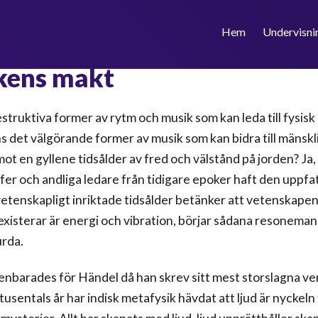
Hem
Undervisni
kens makt
struktiva former av rytm och musik som kan leda till fysisk
ns det välgörande former av musik som kan bidra till mänsk
ot en gyllene tidsålder av fred och välstånd på jorden? Ja, i 
ofer och andliga ledare från tidigare epoker haft den uppfa
 vetenskapligt inriktade tidsålder betänker att vetenskapen 
 existerar är energi och vibration, börjar sådana resoneman
rda.
nbarades för Händel då han skrev sitt mest storslagna ve
 tusentals år har indisk metafysik hävdat att ljud är nyckeln t