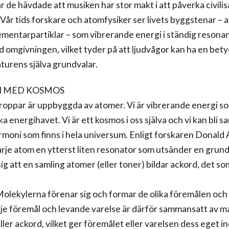
r de hävdade att musiken har stor makt i att påverka civili
 Vår tids forskare och atomfysiker ser livets byggstenar –
ementarpartiklar – som vibrerande energi i ständig resona
 omgivningen, vilket tyder på att ljudvågor kan ha en bet
turens själva grundvalar.
I MED KOSMOS
roppar är uppbyggda av atomer. Vi är vibrerande energi s
ka energihavet. Vi är ett kosmos i oss själva och vi kan bli
moni som finns i hela universum. Enligt forskaren Donald
varje atom en ytterst liten resonator som utsänder en grun
sig att en samling atomer (eller toner) bildar ackord, det s
Molekylerna förenar sig och formar de olika föremålen och
rje föremål och levande varelse är därför sammansatt av m
ller ackord, vilket ger föremålet eller varelsen dess eget in