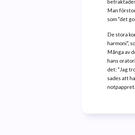
betraktades
Man förstod
som “det go
De stora ko
harmoni”, s
Många av de
hans orator
det: ”Jag tr
sades att h
notpappret