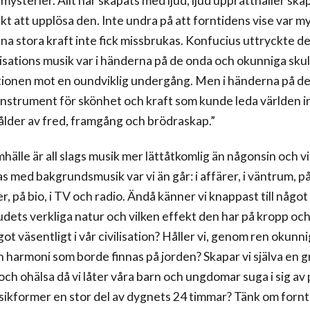
ysterier. Allt har skapats med ljud, ljud upprätthåller sk
kt att upplösa den. Inte undra på att forntidens vise var 
a stora kraft inte fick missbrukas. Konfucius uttryckte de
isations musik var i händerna på de onda och okunniga skul
sationen mot en oundviklig undergång. Men i händerna på d
instrument för skönhet och kraft som kunde leda världen in
sålder av fred, framgång och brödraskap.”
hälle är all slags musik mer lättåtkomlig än någonsin och vi
 med bakgrundsmusik var vi än går: i affärer, i väntrum, p
, på bio, i TV och radio. Ändå känner vi knappast till något
udets verkliga natur och vilken effekt den har på kropp oc
got väsentligt i vår civilisation? Håller vi, genom ren okunni
n harmoni som borde finnas på jorden? Skapar vi själva en 
ch ohälsa då vi låter våra barn och ungdomar suga i sig av 
sikformer en stor del av dygnets 24 timmar? Tänk om fornt