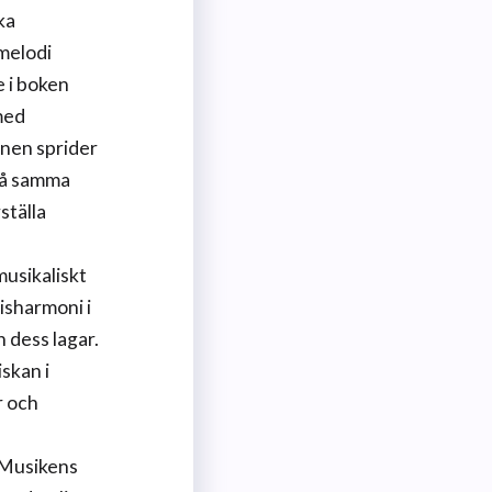
ka
 melodi
e i boken
med
ånen sprider
 På samma
ställa
musikaliskt
isharmoni i
 dess lagar.
skan i
r och
 Musikens