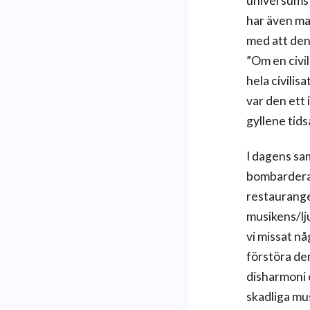
universums m
har även ma
med att denn
”Om en civil
hela civili
var den ett 
gyllene tid
I dagens sam
bombarderas
restauranger
musikens/lj
vi missat nå
förstöra de
disharmoni o
skadliga mu