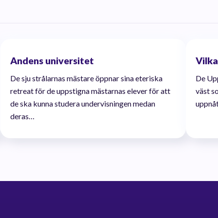
Andens universitet
Vilk
De sju strålarnas mästare öppnar sina eteriska
De Upp
retreat för de uppstigna mästarnas elever för att
väst s
de ska kunna studera undervisningen medan
uppnåt
deras…