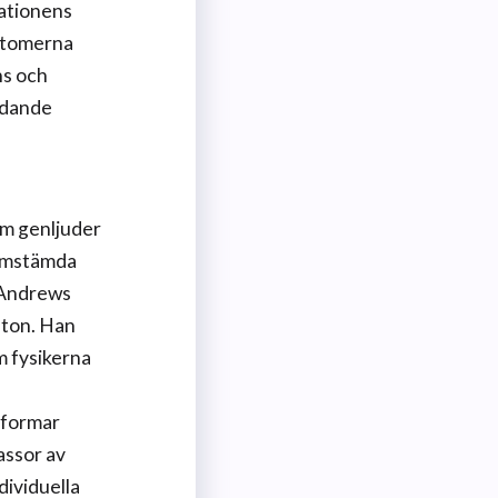
sationens
 atomerna
ns och
ydande
om genljuder
 samstämda
 Andrews
dton. Han
om fysikerna
 formar
assor av
dividuella