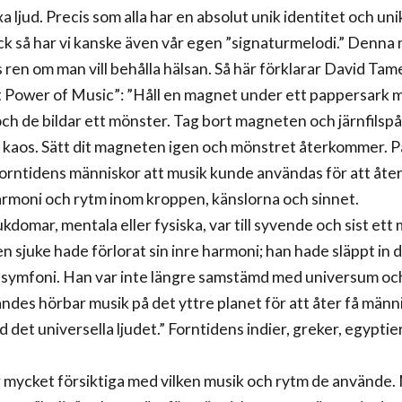
 ljud. Precis som alla har en absolut unik identitet och uni
ck så har vi kanske även vår egen ”signaturmelodi.” Denna
 ren om man vill behålla hälsan. Så här förklarar David Tam
 Power of Music”: ”Håll en magnet under ett pappersark 
 och de bildar ett mönster. Tag bort magneten och järnfilsp
lir kaos. Sätt dit magneten igen och mönstret återkommer.
forntidens människor att musik kunde användas för att åter
rmoni och rytm inom kroppen, känslorna och sinnet.
jukdomar, mentala eller fysiska, var till syvende och sist ett 
 sjuke hade förlorat sin inre harmoni; han hade släppt in d
s symfoni. Han var inte längre samstämd med universum och
ndes hörbar musik på det yttre planet för att åter få männi
det universella ljudet.” Forntidens indier, greker, egyptie
 mycket försiktiga med vilken musik och rytm de använde.