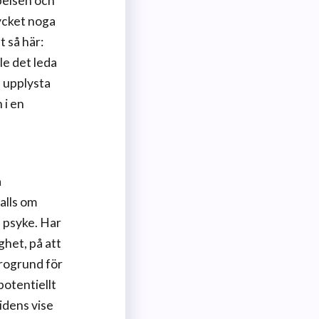
apelsen och
mycket noga
t så här:
le det leda
e upplysta
 i en
å
 alls om
h psyke. Har
ghet, på att
grogrund för
potentiellt
idens vise