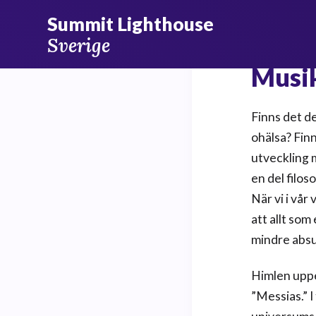
Skip
Summit Lighthouse
to
Sverige
content
Musi
Finns det de
ohälsa? Fin
utveckling m
en del filos
När vi i vår
att allt som
mindre absu
Himlen uppe
”Messias.” I