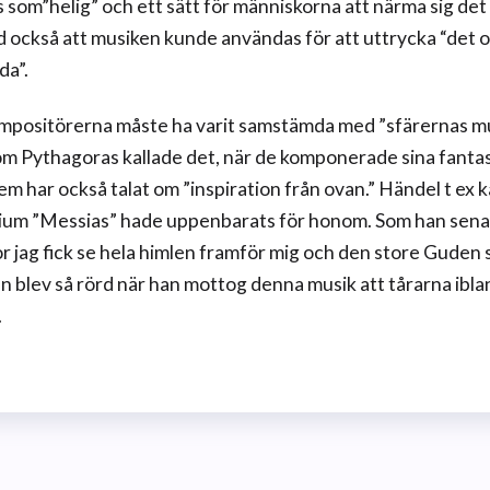
 som”helig” och ett sätt för människorna att närma sig det
 också att musiken kunde användas för att uttrycka “det on
da”.
mpositörerna måste ha varit samstämda med ”sfärernas m
om Pythagoras kallade det, när de komponerade sina fantas
m har också talat om ”inspiration från ovan.” Händel t ex 
ium ”Messias” hade uppenbarats för honom. Som han sena
or jag fick se hela himlen framför mig och den store Guden s
an blev så rörd när han mottog denna musik att tårarna ibl
.