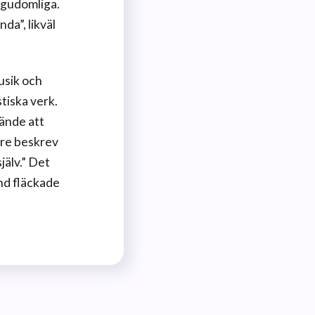
 gudomliga.
da”, likväl
usik och
tiska verk.
kände att
re beskrev
jälv.” Det
and fläckade