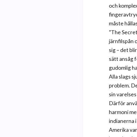
och komplexa
fingeravtry
måste hållas
”The Secret
järnfilspån
sig – det b
sätt ansåg 
gudomlig ha
Alla slags s
problem. Den
sin varelse
Därför anvä
harmoni med 
indianerna i
Amerika var