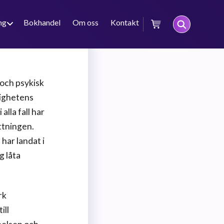
ng
Bokhandel
Om oss
Kontakt
 och psykisk
lighetens
alla fall har
ttningen.
har landat i
g låta
rk
ill