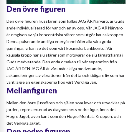
Den övre figuren
Den övre figuren, ljussfären som kallas JAG ÄR Närvaro, är Guds
ande individualiserad för var och en av oss. Vår JAG ÄR Närvaro
är omgiven av sju koncentriska sfärer som utgör kausalkroppen.
Denna pulserande andliga energi innehåller alla våra goda
gärningar, vi kan se det som vårt kosmiska bankkonto. Vår
kausala kropp har sju sfärer som motsvarar de sju färgstrålarna i
Guds medvetande. Den enda orsaken till vår separation från
JAG ÄR DEN JAG ÄR är vårt mänskliga medvetande,
ackumuleringen av vibrationer från detta och tidigare liv som har
varit lägre än egenskaperna hos vårt Verkliga Jag.
Mellanfiguren
Mellan den övre ljussfären och själen som lever och utvecklas på
jorden, representerad av diagrammets nedre figur, finns det
Högre Jaget, även känt som den Högre Mentala Kroppen, och
det Verkliga Jaget.
Den nedre figuren