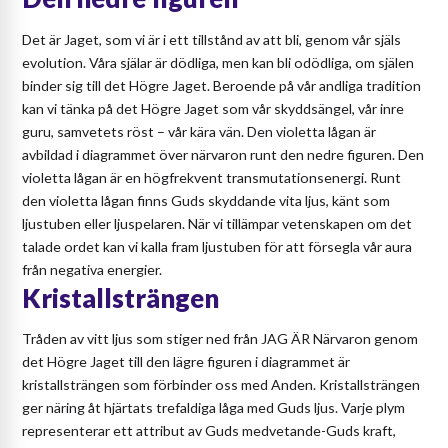
Det är Jaget, som vi är i ett tillstånd av att bli, genom vår själs
evolution. Våra själar är dödliga, men kan bli odödliga, om själen
binder sig till det Högre Jaget. Beroende på vår andliga tradition
kan vi tänka på det Högre Jaget som vår skyddsängel, vår inre
guru, samvetets röst – vår kära vän. Den violetta lågan är
avbildad i diagrammet över närvaron runt den nedre figuren. Den
violetta lågan är en högfrekvent transmutationsenergi. Runt
den violetta lågan finns Guds skyddande vita ljus, känt som
ljustuben eller ljuspelaren. När vi tillämpar vetenskapen om det
talade ordet kan vi kalla fram ljustuben för att försegla vår aura
från negativa energier.
Kristallsträngen
Tråden av vitt ljus som stiger ned från JAG ÄR Närvaron genom
det Högre Jaget till den lägre figuren i diagrammet är
kristallsträngen som förbinder oss med Anden. Kristallsträngen
ger näring åt hjärtats trefaldiga låga med Guds ljus. Varje plym
representerar ett attribut av Guds medvetande-Guds kraft,