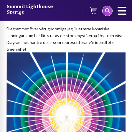
Skip
Summit Lighthouse
to
Sverige
Vårt gudomliga jag
content
Diagrammet över vårt gudomliga jag illustrerar kosmiska
sanningar som har lärts ut av de stora mystikerna i öst och väst .
Diagrammet har tre delar som representerar vår identitets
treenighet.