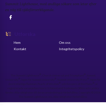
Summit Lighthouse, med andliga sökare som letar efter
en väg till självförverkligande.
Utforska
Hem
Om oss
Kontakt
Integritetspolicy
®
®
The Summit Lighthouse
, Church Universal and Triumphant
, Summit
®
®
®
University
, logon för Summit University
, Summit University Press
, logon för
®
®
den trefaldiga flamman, Pearls of Wisdom
, och Keepers of the Flame
, är
registrerade varumärken hos U. S. Patent and Trademark Office och i andra
länder. Alla rättigheter till deras användning är förbehållna. Copyright © 2026
The Summit Lighthouse, Inc. Alla rättigheter förbehållna.