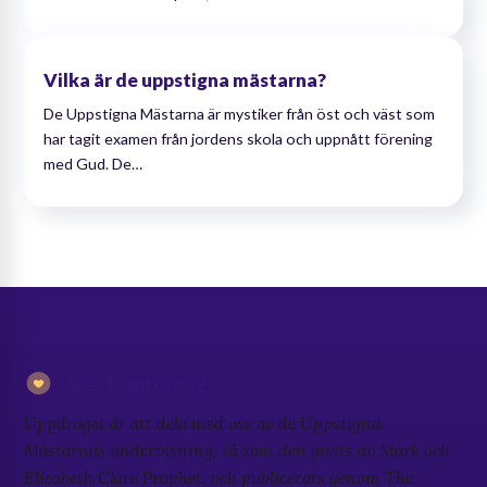
Vilka är de uppstigna mästarna?
De Uppstigna Mästarna är mystiker från öst och väst som
har tagit examen från jordens skola och uppnått förening
med Gud. De…
Vårt uppdrag
Uppdraget är att dela med oss av de Uppstigna
Mästarnas undervisning, så som den givits av Mark och
Elizabeth Clare Prophet, och publicerats genom The