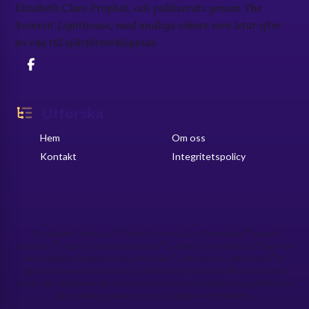
Elizabeth Clare Prophet, och publicerats genom The
Summit Lighthouse, med andliga sökare som letar efter
en väg till självförverkligande.
Utforska
Hem
Om oss
Kontakt
Integritetspolicy
®
®
The Summit Lighthouse
, Church Universal and Triumphant
, Summit
®
®
®
University
, logon för Summit University
, Summit University Press
, logon för
®
®
den trefaldiga flamman, Pearls of Wisdom
, och Keepers of the Flame
, är
registrerade varumärken hos U. S. Patent and Trademark Office och i andra
länder. Alla rättigheter till deras användning är förbehållna. Copyright © 2026
The Summit Lighthouse, Inc. Alla rättigheter förbehållna.