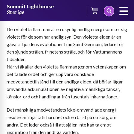
Skip
Summit Lighthouse
to
Sverige
Den violetta flamman
content
Den violetta flamman är en osynlig andlig energi som ter sig
violett för de som har andlig syn. Den violetta elden är en
gåva till jordens evolutioner från Saint Germain, ledare för
den sjunde strålen, frihetens stråle, och för Vattumannens
tidsålder.
När vi åkallar den violetta flamman genom vetenskapen om
det talade ordet och ger upp våra oönskade
medvetandetillstånd till den andliga elden, då börjar lågan
omvandla ackumulationen av negativa mänskliga tankar,
känslor, ord och handlingar från tusentals inkarnationer.
Det mänskliga medvetandets icke-omvandlade energi
resulterar i hjärtats hårdhet och en brist på omsorg om
andra. Det leder också till att själen inte kan ta emot
inspiration från den andliga världen.