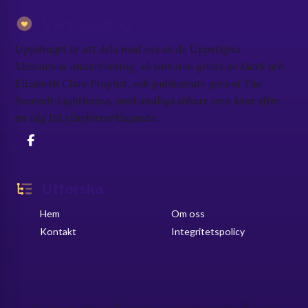
Vårt uppdrag
Uppdraget är att dela med oss av de Uppstigna
Mästarnas undervisning, så som den givits av Mark och
Elizabeth Clare Prophet, och publicerats genom The
Summit Lighthouse, med andliga sökare som letar efter
en väg till självförverkligande.
Utforska
Hem
Om oss
Kontakt
Integritetspolicy
®
®