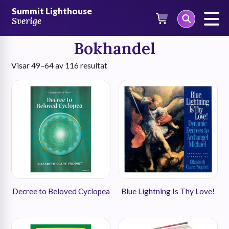
Skip
Summit Lighthouse
to
Sverige
content
Bokhandel
Sortera
Visar 49–64 av 116 resultat
efter
senaste
Decree to Beloved Cyclopea
Blue Lightning Is Thy Love!