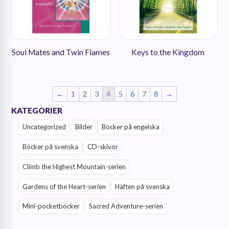
Soul Mates and Twin Flames
Keys to the Kingdom
←
1
2
3
4
5
6
7
8
→
KATEGORIER
Uncategorized
Bilder
Böcker på engelska
Böcker på svenska
CD-skivor
Climb the Highest Mountain-serien
Gardens of the Heart-serien
Häften på svenska
Mini-pocketböcker
Sacred Adventure-serien