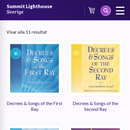
Skip
Summit Lighthouse
to
Bön och meditation
Sverige
content
Sortera
Visar alla 11 resultat
efter
senaste
Decrees & Songs of the First
Decrees & Songs of the
Ray
Second Ray