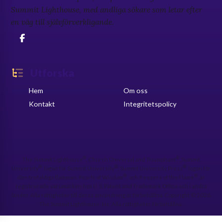
Summit Lighthouse, med andliga sökare som letar efter
en väg till självförverkligande.
Utforska
Hem
Om oss
Kontakt
Integritetspolicy
®
®
The Summit Lighthouse
, Church Universal and Triumphant
, Summit
®
®
®
University
, logon för Summit University
, Summit University Press
, logon för
®
®
den trefaldiga flamman, Pearls of Wisdom
, och Keepers of the Flame
, är
registrerade varumärken hos U. S. Patent and Trademark Office och i andra
länder. Alla rättigheter till deras användning är förbehållna. Copyright © 2026
The Summit Lighthouse, Inc. Alla rättigheter förbehållna.