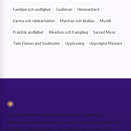
Familjen och andlighet
Gudinnan
Himmelsfärd
Karma och reinkarnation
Mantran och åkallan
Mystik
Praktisk andlighet
Rikedom och framgång
Sacred Music
Twin Flames and Soulmates
Upplysning
Uppstigna Mästare
Vårt uppdrag
Uppdraget är att dela med oss av de Uppstigna
Mästarnas undervisning, så som den givits av Mark och
Elizabeth Clare Prophet, och publicerats genom The