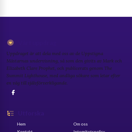
Vårt uppdrag
Uppdraget är att dela med oss av de Uppstigna
Mästarnas undervisning, så som den givits av Mark och
Elizabeth Clare Prophet, och publicerats genom The
Summit Lighthouse, med andliga sökare som letar efter
en väg till självförverkligande.
Utforska
Hem
Om oss
Kontakt
Integritetspolicy