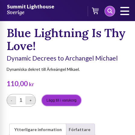
Skip
/
CD-skivor
/ Blue Lightning Is Thy Love!
Summit Lighthouse
to
Sverige
content
Blue Lightning Is Thy
Love!
Dynamic Decrees to Archangel Michael
Dynamiska dekret till Ärkeängel Mikael.
110,00
kr
Lägg till i varukorg
-
+
Blue
Lightning
Is
Thy
Ytterligare information
Författare
Love!