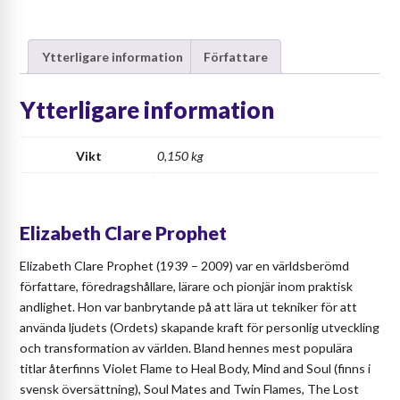
Gardens
of
Ytterligare information
Författare
the
Heart
mängd
Ytterligare information
Vikt
0,150 kg
Elizabeth Clare Prophet
Elizabeth Clare Prophet (1939 – 2009) var en världsberömd
författare, föredragshållare, lärare och pionjär inom praktisk
andlighet. Hon var banbrytande på att lära ut tekniker för att
använda ljudets (Ordets) skapande kraft för personlig utveckling
och transformation av världen. Bland hennes mest populära
titlar återfinns Violet Flame to Heal Body, Mind and Soul (finns i
svensk översättning), Soul Mates and Twin Flames, The Lost