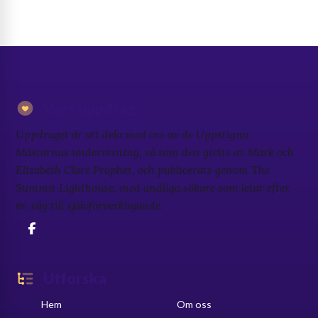
Vårt uppdrag
Uppdraget är att dela med oss av de Uppstigna
Mästarnas undervisning, så som den givits av Mark och
Elizabeth Clare Prophet, och publicerats genom The
Summit Lighthouse, med andliga sökare som letar efter
en väg till självförverkligande.
Utforska
Hem
Om oss