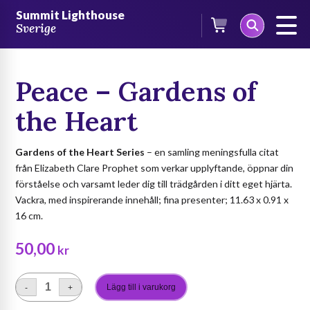
Skip
/
Böcker
/
Böcker på engelska
/
Mini-pocketböcker
/ Peace –
Summit Lighthouse
to
Gardens of the Heart
Sverige
content
Peace – Gardens of
the Heart
Gardens of the Heart Series
– en samling meningsfulla citat
från Elizabeth Clare Prophet som verkar upplyftande, öppnar din
förståelse och varsamt leder dig till trädgården i ditt eget hjärta.
Vackra, med inspirerande innehåll; fina presenter; 11.63 x 0.91 x
16 cm.
50,00
kr
Lägg till i varukorg
-
+
Peace
–