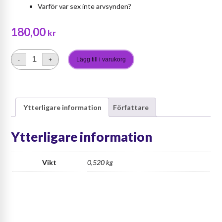
Varför var sex inte arvsynden?
180,00
kr
Lägg till i varukorg
-
+
The
Path
of
Self-
Ytterligare information
Författare
Transformation
mängd
Ytterligare information
Vikt
0,520 kg