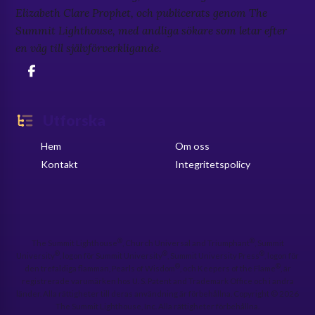
Elizabeth Clare Prophet, och publicerats genom The
Summit Lighthouse, med andliga sökare som letar efter
en väg till självförverkligande.
Utforska
Hem
Om oss
Kontakt
Integritetspolicy
®
®
The Summit Lighthouse
, Church Universal and Triumphant
, Summit
®
®
®
University
, logon för Summit University
, Summit University Press
, logon för
®
®
den trefaldiga flamman, Pearls of Wisdom
, och Keepers of the Flame
, är
registrerade varumärken hos U. S. Patent and Trademark Office och i andra
länder. Alla rättigheter till deras användning är förbehållna. Copyright © 2026
The Summit Lighthouse, Inc. Alla rättigheter förbehållna.