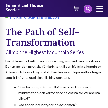
Skip
/
Böcker
/
Böcker på engelska
/
Climb the Highest Mountain-
Summit Lighthouse
to
serien
/ The Path of Self-Transformation
Sverige
content
The Path of Self-
Transformation
Climb the Highest Mountain Series
Författarna fortsätter sin undervisning om Guds inre mysterier.
Boken ger den mystiska förklaringen till den bibliska allegorin om
Adams och Evas s.k. syndafall. Den besvarar djupa andliga frågor
som är i högsta grad aktuella idag som t.ex.
Vem förträngde föreställningarna om karma och
reinkarnation och varför är de så viktiga för vår andliga
tillväxt?
Vad är den inre betydelsen av ”domen”?