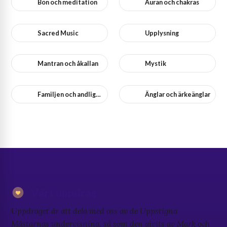
Bön och meditation
Auran och chakras
Sacred Music
Upplysning
Mantran och åkallan
Mystik
Familjen och andlighet
Änglar och ärkeänglar
Vårt uppdrag
Uppdraget är att dela med oss av de Uppstigna
Mästarnas undervisning, så som den givits av Mark och