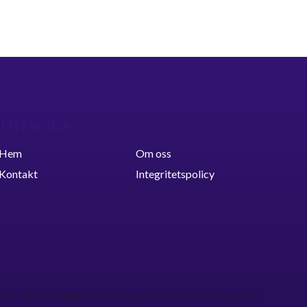
Utforska
Hem
Om oss
Kontakt
Integritetspolicy
®
gon för den trefaldiga flamman, Pearls of Wisdom
, och Keepers of