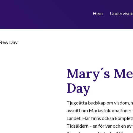
Hem
Undervisni
 New Day
Mary´s Me
Day
Tjugoåtta budskap om visdom, hopp
avsnitt om Marias inkarnationer f
Landet. Här finns också kompletta
Tidsåldern – en för var och en av