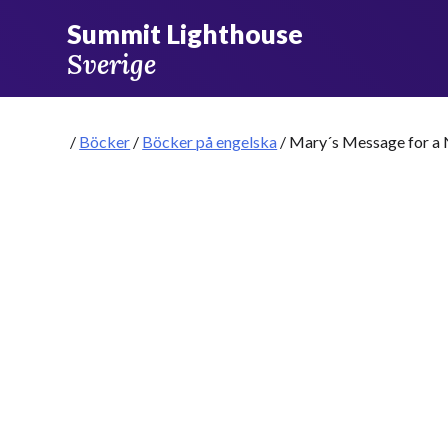
Skip
Summit Lighthouse
to
Sverige
content
/
Böcker
/
Böcker på engelska
/ Mary´s Message for a