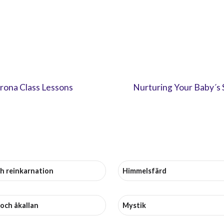
rona Class Lessons
Nurturing Your Baby´s 
h reinkarnation
Himmelsfärd
och åkallan
Mystik