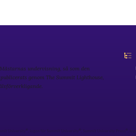
a Mästarnas undervisning, så som den
h publicerats genom The Summit Lighthouse,
jälvförverkligande.
®
®
®
mmit University
, logon för Summit University
, Summit University Press
, lo