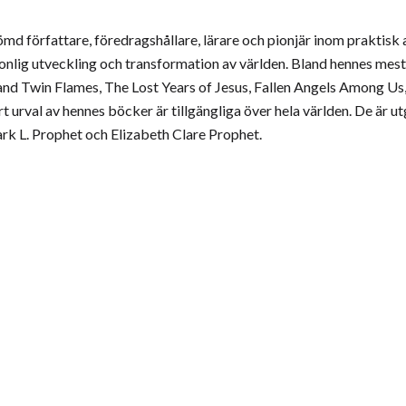
md författare, föredragshållare, lärare och pionjär inom praktisk 
onlig utveckling och transformation av världen. Bland hennes mest 
s and Twin Flames, The Lost Years of Jesus, Fallen Angels Among U
 urval av hennes böcker är tillgängliga över hela världen. De är u
Mark L. Prophet och Elizabeth Clare Prophet.