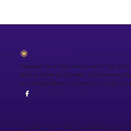
Vårt uppdrag
Uppdraget är att dela med oss av de Uppstign
givits av Mark och Elizabeth Clare Prophet, oc
med andliga sökare som letar efter en väg till s
®
®
The Summit Lighthouse
, Church Universal and Triumphant
, Su
®