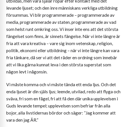
utbildas, men våra själar ropar efter kontakt med det
levande ljuset; och den inre människans verkliga utbildning
försummas. Vi blir programmerade – programmerade av
media, programmerade av staten, programmerade av vad
som helst runt omkring oss. Vi inser inte ens att det största
fängelset som finns, är sinnets fängelse. När vi inte längre är
fria att vara kreativa – vare sig inom vetenskap, religion,
politik, ekonomi eller utbildning – när vi inte längre kan vara
fria tänkare, då ser vi att det råder en ordning som innebär
att vi lika gärna kunnat leva i den största superstat som
någon levt i någonsin.
Vi måste komma och vi måste tända ett enda ljus. Och det
enda ljuset är din själs ljus; leende, utvilad, redo att flyga och
sväva, fri som en fågel, fri att få den där unika upplevelsen i
Guds levande tempel; upplevelsen som befriar från alla
bojor, alla livstidernas bördor och säger: ”Jag kommer att
vara den jag ÄR.”