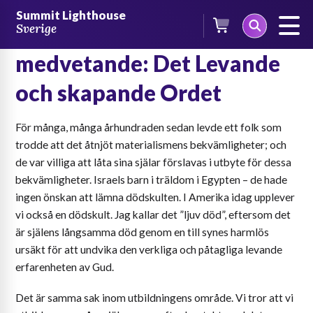
Skip
Summit Lighthouse
to
Sverige
En rörlig ström av
content
medvetande: Det Levande
och skapande Ordet
För många, många århundraden sedan levde ett folk som
trodde att det åtnjöt materialismens bekvämligheter; och
de var villiga att låta sina själar förslavas i utbyte för dessa
bekvämligheter. Israels barn i träldom i Egypten – de hade
ingen önskan att lämna dödskulten. I Amerika idag upplever
vi också en dödskult. Jag kallar det ”ljuv död”, eftersom det
är själens långsamma död genom en till synes harmlös
ursäkt för att undvika den verkliga och påtagliga levande
erfarenheten av Gud.
Det är samma sak inom utbildningens område. Vi tror att vi