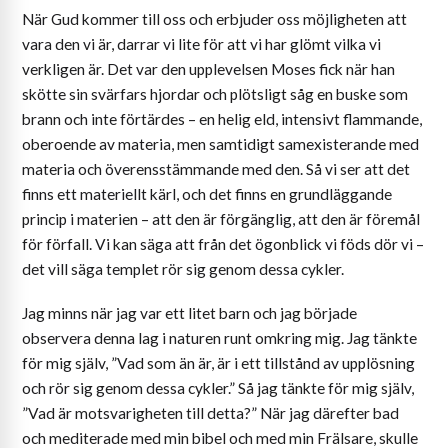
När Gud kommer till oss och erbjuder oss möjligheten att
vara den vi är, darrar vi lite för att vi har glömt vilka vi
verkligen är. Det var den upplevelsen Moses fick när han
skötte sin svärfars hjordar och plötsligt såg en buske som
brann och inte förtärdes – en helig eld, intensivt flammande,
oberoende av materia, men samtidigt samexisterande med
materia och överensstämmande med den. Så vi ser att det
finns ett materiellt kärl, och det finns en grundläggande
princip i materien – att den är förgänglig, att den är föremål
för förfall. Vi kan säga att från det ögonblick vi föds dör vi –
det vill säga templet rör sig genom dessa cykler.
Jag minns när jag var ett litet barn och jag började
observera denna lag i naturen runt omkring mig. Jag tänkte
för mig själv, ”Vad som än är, är i ett tillstånd av upplösning
och rör sig genom dessa cykler.” Så jag tänkte för mig själv,
”Vad är motsvarigheten till detta?” När jag därefter bad
och mediterade med min bibel och med min Frälsare, skulle