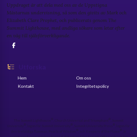
Uppdraget är att dela med oss av de Uppstigna
Mästarnas undervisning, så som den givits av Mark och
Elizabeth Clare Prophet, och publicerats genom The
Summit Lighthouse, med andliga sökare som letar efter
en väg till självförverkligande.
Utforska
Hem
Om oss
Kontakt
Integritetspolicy
®
®
The Summit Lighthouse
, Church Universal and Triumphant
, Summit
®
®
®
University
, logon för Summit University
, Summit University Press
, logon för
®
®
den trefaldiga flamman, Pearls of Wisdom
, och Keepers of the Flame
, är
registrerade varumärken hos U. S. Patent and Trademark Office och i andra