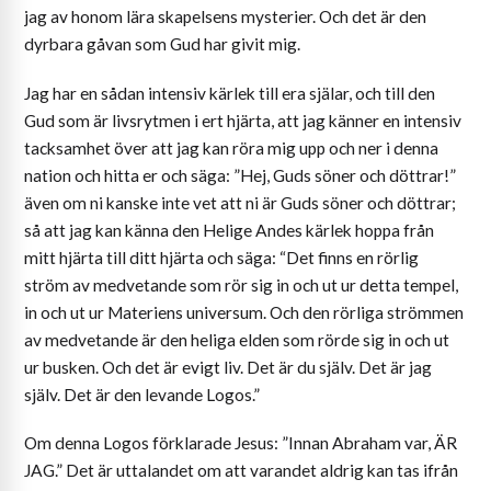
jag av honom lära skapelsens mysterier. Och det är den
dyrbara gåvan som Gud har givit mig.
Jag har en sådan intensiv kärlek till era själar, och till den
Gud som är livsrytmen i ert hjärta, att jag känner en intensiv
tacksamhet över att jag kan röra mig upp och ner i denna
nation och hitta er och säga: ”Hej, Guds söner och döttrar!”
även om ni kanske inte vet att ni är Guds söner och döttrar;
så att jag kan känna den Helige Andes kärlek hoppa från
mitt hjärta till ditt hjärta och säga: “Det finns en rörlig
ström av medvetande som rör sig in och ut ur detta tempel,
in och ut ur Materiens universum. Och den rörliga strömmen
av medvetande är den heliga elden som rörde sig in och ut
ur busken. Och det är evigt liv. Det är du själv. Det är jag
själv. Det är den levande Logos.”
Om denna Logos förklarade Jesus: ”Innan Abraham var, ÄR
JAG.” Det är uttalandet om att varandet aldrig kan tas ifrån