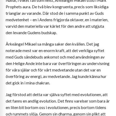
Nåväl, i vilket fall som helst, Ärkeängel Mikael stod i Mark
Prophets aura. De två blev kongruenta, precis som liksidiga
trianglar av varande. Där stod de i samma punkt av Guds
medvetenhet – en i Andens frigjorda oktaver, en i materien,
varvid den materiella var kärlet för den andre att utgjuta
den levande Gudens budskap.
Ärkeängel Mikael sa många saker den kvällen. Det jag
noterade mest var en enorm kraft, att det verkliga syftet
med Guds sändebuds ankomst och med användningen av
den Helige Ande inte bara var överföringen av undervisning
för våra själar och för vårt medvetande utan det var en
överföring av energi, av medvetande. Jag kunde känna hur
det gick in i mina chakran.
Jag förstod att detta var själva syftet med evolutionen, att
det fanns en andlig evolution. Det finns varelser som bara är
en liten bit bortom oss i evolutionen, precis bortom tidens
och rummets slöja. Genom sin dharma, genom sin plikt att