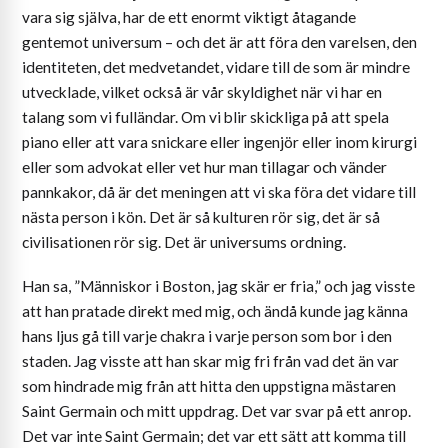
vara sig själva, har de ett enormt viktigt åtagande
gentemot universum – och det är att föra den varelsen, den
identiteten, det medvetandet, vidare till de som är mindre
utvecklade, vilket också är vår skyldighet när vi har en
talang som vi fulländar. Om vi ​​blir skickliga på att spela
piano eller att vara snickare eller ingenjör eller inom kirurgi
eller som advokat eller vet hur man tillagar och vänder
pannkakor, då är det meningen att vi ska föra det vidare till
nästa person i kön. Det är så kulturen rör sig, det är så
civilisationen rör sig. Det är universums ordning.
Han sa, ”Människor i Boston, jag skär er fria,” och jag visste
att han pratade direkt med mig, och ändå kunde jag känna
hans ljus gå till varje chakra i varje person som bor i den
staden. Jag visste att han skar mig fri från vad det än var
som hindrade mig från att hitta den uppstigna mästaren
Saint Germain och mitt uppdrag. Det var svar på ett anrop.
Det var inte Saint Germain; det var ett sätt att komma till