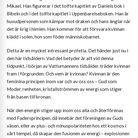
Mikael. Han figurerar i det tolfte kapitlet av Daniels bok i
Bibeln och i det tolfte kapitlet i Uppenbarelseboken. Han är
huvudpersonen som kämpar mot draken och hans änglar när
det är krig i himlen. Han kommer för att försvara kvinnan
klädd i solen, hon som föder människobarnet.
Detta är en mycket intressant profetia. Det händer just nu i
den här tidsåldern. Vad det betyder är att vid denna
tidpunkt, i början av Vattumannens tidsålder, träder kvinnan
fram i förgrunden. Och vem är kvinnan? Kvinnan är den
feminina principen inom var och av oss oss – Gud som
Moder, renheten, kristallströmmen av energi som stiger
från basen till kronan.
När den energin stiger upp inom oss alla och återförenas
med Fadersprincipen, då innebär det föreningen av Guds
väsen, eller av plus- och minuspolariteten hos ett kosmos i
vårt tempel, då skapar den fusionen av energi – explosionen