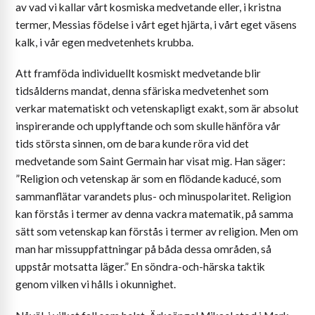
av vad vi kallar vårt kosmiska medvetande eller, i kristna
termer, Messias födelse i vårt eget hjärta, i vårt eget väsens
kalk, i vår egen medvetenhets krubba.
Att framföda individuellt kosmiskt medvetande blir
tidsålderns mandat, denna sfäriska medvetenhet som
verkar matematiskt och vetenskapligt exakt, som är absolut
inspirerande och upplyftande och som skulle hänföra vår
tids största sinnen, om de bara kunde röra vid det
medvetande som Saint Germain har visat mig. Han säger:
”Religion och vetenskap är som en flödande kaducé, som
sammanflätar varandets plus- och minuspolaritet. Religion
kan förstås i termer av denna vackra matematik, på samma
sätt som vetenskap kan förstås i termer av religion. Men om
man har missuppfattningar på båda dessa områden, så
uppstår motsatta läger.” En söndra-och-härska taktik
genom vilken vi hålls i okunnighet.