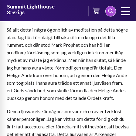
Skip
Summit Lighthouse
to
Sverige
Ärkeängel Mikaels kraft
content
Så allt detta i några ögonblick av meditation på detta högre
plan. Jag flöt försiktigt tillbaka till min kropp i det lilla
rummet, och där stod Mark Prophet och han höll en
predikan/föreläsning som jag verkligen inte kommer ihåg
mycket av, måste jag erkänna. Men när han slutat, så kände
jag hur hans aura växte, förmodligen ungefär tiofalt. Den
Helige Ande kom över honom, och genom den Helige Ande
som tog plats i hans aura trädde ett annat ljusväsen fram,
ett Guds sändebud, som skulle förmedla den Helige Andes
budskap genom honom med det talade Ordets kraft.
Denna ljusvarelse är någon som var och en av er tveklöst
känner personligen. Jag kan vittna om detta för dig och du
är fri att acceptera eller förneka mitt vittnesbörd, att bevisa
det eller att ifrågasätta. Detta ljusväsen är Ärkeängel