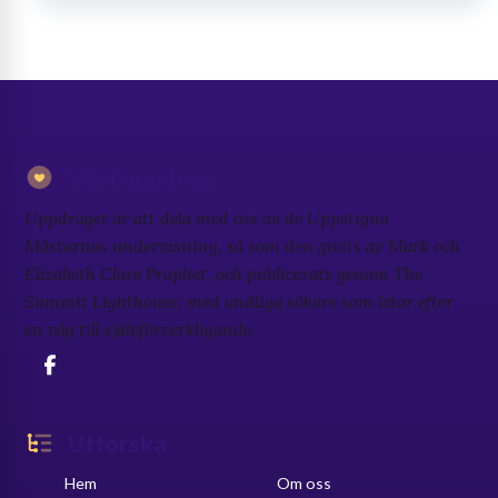
Vårt uppdrag
Uppdraget är att dela med oss av de Uppstigna
Mästarnas undervisning, så som den givits av Mark och
Elizabeth Clare Prophet, och publicerats genom The
Summit Lighthouse, med andliga sökare som letar efter
en väg till självförverkligande.
Utforska
Hem
Om oss