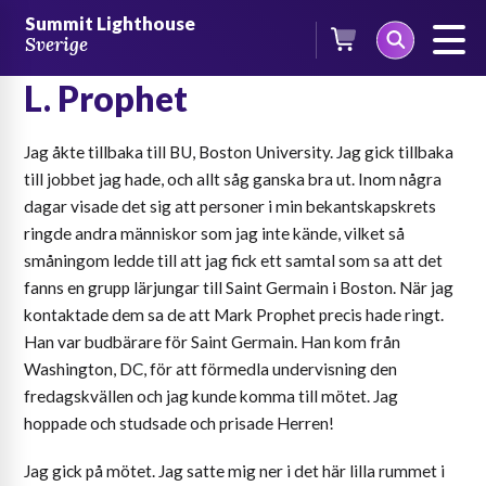
Skip
Summit Lighthouse
to
Sverige
Jag hittar min lärare, Mark
content
L. Prophet
Jag åkte tillbaka till BU, Boston University. Jag gick tillbaka
till jobbet jag hade, och allt såg ganska bra ut. Inom några
dagar visade det sig att personer i min bekantskapskrets
ringde andra människor som jag inte kände, vilket så
småningom ledde till att jag fick ett samtal som sa att det
fanns en grupp lärjungar till Saint Germain i Boston. När jag
kontaktade dem sa de att Mark Prophet precis hade ringt.
Han var budbärare för Saint Germain. Han kom från
Washington, DC, för att förmedla undervisning den
fredagskvällen och jag kunde komma till mötet. Jag
hoppade och studsade och prisade Herren!
Jag gick på mötet. Jag satte mig ner i det här lilla rummet i