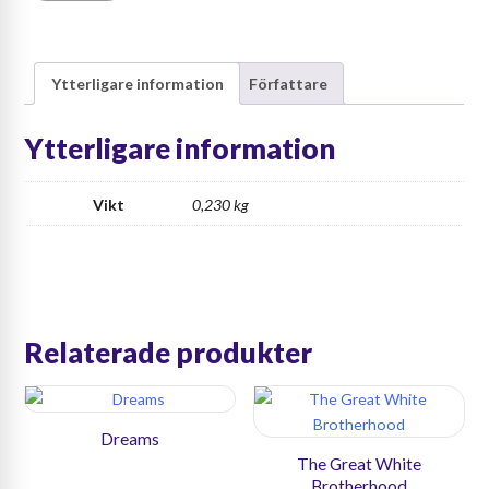
to
Live
mängd
Ytterligare information
Författare
Ytterligare information
Vikt
0,230 kg
Relaterade produkter
Dreams
The Great White
Brotherhood