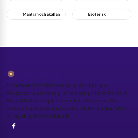
Mantran och åkallan
Esoterisk
Vårt uppdrag
Uppdraget är att dela med oss av de Uppstigna
Mästarnas undervisning, så som den givits av Mark och
Elizabeth Clare Prophet, och publicerats genom The
Summit Lighthouse, med andliga sökare som letar efter
en väg till självförverkligande.