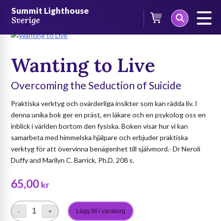
Skip
/
Böcker
/
Böcker på engelska
/
Mini-pocketböcker
/ Wanting to
Summit Lighthouse
to
Live
Sverige
content
Wanting to Live
Overcoming the Seduction of Suicide
Praktiska verktyg och ovärderliga insikter som kan rädda liv. I
denna unika bok ger en präst, en läkare och en psykolog oss en
inblick i världen bortom den fysiska. Boken visar hur vi kan
samarbeta med himmelska hjälpare och erbjuder praktiska
verktyg för att övervinna benägenhet till självmord.- Dr Neroli
Duffy and Marilyn C. Barrick, Ph.D. 208 s.
65,00
kr
Lägg till i varukorg
-
+
Wanting