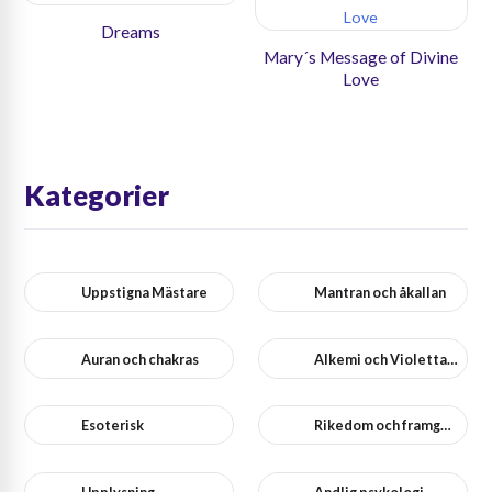
Dreams
Mary´s Message of Divine
Love
Kategorier
Uppstigna Mästare
Mantran och åkallan
Auran och chakras
Alkemi och Violetta Flamman
Esoterisk
Rikedom och framgång
Upplysning
Andlig psykologi