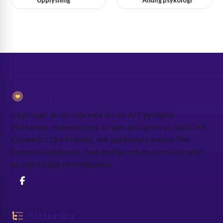
Vårt uppdrag
Uppdraget är att dela med oss av de Uppstigna
Mästarnas undervisning, så som den givits av Mark och
Elizabeth Clare Prophet, och publicerats genom The
Summit Lighthouse, med andliga sökare som letar efter
en väg till självförverkligande.
Utforska