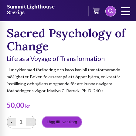
Skip
/
Böcker
/
Böcker på engelska
/ Sacred Psychology of Change
Summit Lighthouse
to
Sverige
content
Sacred Psychology of
Change
Life as a Voyage of Transformation
Hur cykler med förändring och kaos kan bli transformerande
möjligheter. Boken fokuserar på ett öppet hjärta, en kreativ
inställning och själens mognande för att kunna navigera
förändringens vågor. Marilyn C. Barrick, Ph. D. 240 s.
50,00
kr
Lägg till i varukorg
-
+
Sacred
Psychology