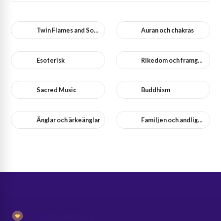
Twin Flames and Soulmates
Auran och chakras
Esoterisk
Rikedom och framgång
Sacred Music
Buddhism
Änglar och ärkeänglar
Familjen och andlighet
Vårt uppdrag