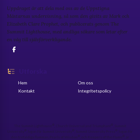
Uppdraget är att dela med oss av de Uppstigna
Mästarnas undervisning, så som den givits av Mark och
Elizabeth Clare Prophet, och publicerats genom The
Summit Lighthouse, med andliga sökare som letar efter
en väg till självförverkligande.
Utforska
Hem
Om oss
Kontakt
Integritetspolicy
®
®
The Summit Lighthouse
, Church Universal and Triumphant
, Summit
®
®
®
University
, logon för Summit University
, Summit University Press
, logon för
®
®
den trefaldiga flamman, Pearls of Wisdom
, och Keepers of the Flame
, är