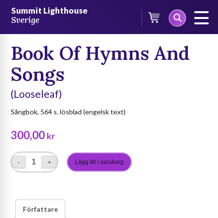
Skip
/
Böcker
/
Böcker på engelska
/ Book Of Hymns And Songs
Summit Lighthouse
to
Sverige
content
Book Of Hymns And
Songs
(Looseleaf)
Sångbok, 564 s. lösblad (engelsk text)
300,00
kr
Lägg till i varukorg
-
+
Book
Of
Hymns
And
Författare
Songs