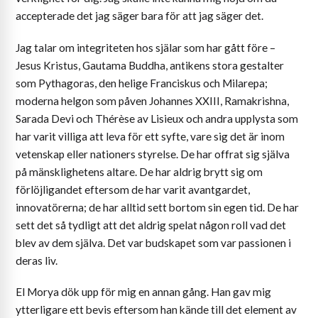
accepterade det jag säger bara för att jag säger det.
Jag talar om integriteten hos själar som har gått före –
Jesus Kristus, Gautama Buddha, antikens stora gestalter
som Pythagoras, den helige Franciskus och Milarepa;
moderna helgon som påven Johannes XXIII, Ramakrishna,
Sarada Devi och Thérèse av Lisieux och andra upplysta som
har varit villiga att leva för ett syfte, vare sig det är inom
vetenskap eller nationers styrelse. De har offrat sig själva
på mänsklighetens altare. De har aldrig brytt sig om
förlöjligandet eftersom de har varit avantgardet,
innovatörerna; de har alltid sett bortom sin egen tid. De har
sett det så tydligt att det aldrig spelat någon roll vad det
blev av dem själva. Det var budskapet som var passionen i
deras liv.
El Morya dök upp för mig en annan gång. Han gav mig
ytterligare ett bevis eftersom han kände till det element av