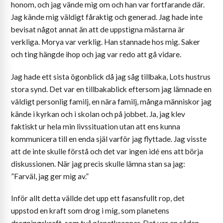
honom, och jag vände mig om och han var fortfarande där.
Jag kände mig väldigt fåraktig och generad. Jag hade inte
bevisat något annat än att de uppstigna mästarna är
verkliga. Morya var verklig. Han stannade hos mig. Saker
och ting hängde ihop och jag var redo att gå vidare.
Jag hade ett sista ögonblick då jag såg tillbaka, Lots hustrus
stora synd. Det var en tillbakablick eftersom jag lämnade en
väldigt personlig familj, en nära familj, många människor jag
kände i kyrkan och i skolan och på jobbet. Ja, jag klev
faktiskt ur hela min livssituation utan att ens kunna
kommunicera till en enda själ varför jag flyttade. Jag visste
att de inte skulle förstå och det var ingen idé ens att börja
diskussionen. När jag precis skulle lämna stan sa jag:
”Farväl, jag ger mig av.”
Inför allt detta vällde det upp ett fasansfullt rop, det
uppstod en kraft som drog i mig, som planetens