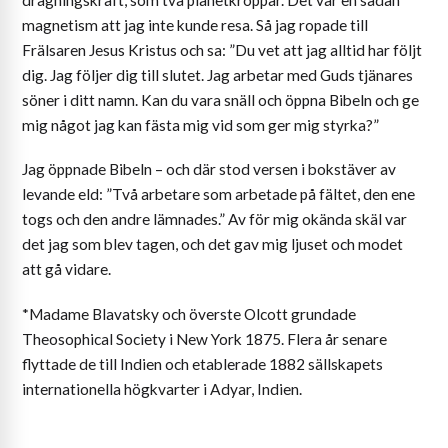
dragningskraft, som två planetkroppar. Det var en sådan
magnetism att jag inte kunde resa. Så jag ropade till
Frälsaren Jesus Kristus och sa: ”Du vet att jag alltid har följt
dig. Jag följer dig till slutet. Jag arbetar med Guds tjänares
söner i ditt namn. Kan du vara snäll och öppna Bibeln och ge
mig något jag kan fästa mig vid som ger mig styrka?”
Jag öppnade Bibeln – och där stod versen i bokstäver av
levande eld: ”Två arbetare som arbetade på fältet, den ene
togs och den andre lämnades.” Av för mig okända skäl var
det jag som blev tagen, och det gav mig ljuset och modet
att gå vidare.
*Madame Blavatsky och överste Olcott grundade
Theosophical Society i New York 1875. Flera år senare
flyttade de till Indien och etablerade 1882 sällskapets
internationella högkvarter i Adyar, Indien.