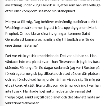
avrättning under kung Henrik VIII, eftersom han inte ville ge
efter eller kompromissa med sin ståndpunkt.
Morya sa till mig, ”Jag behöver en kvinnlig budbärare. Åk till
Washington så kommer jag att träna upp dig genom Mark
Prophet. Om du klarar dina invigningar, kommer Saint
Germain att komma och smörja dig till budbärare för de
uppstigna mästarna.”
Det var ett kryptiskt meddelande. Det var allt han sa. Han
väntade inte ens på ett svar – han försvann och jag blev bara
stående. För ungefär tio dagar sedan när jag var i Boston på
föredragsturné gick jag tillbaka och stod på den där platsen,
och jag förstod vad han gjorde när han visade sig för mig på
ett så konkret sätt, lika tydlig som du är nu, och ändå var han
inte fysisk. Han hade höjt mitt medvetande, rensat det
tredje ögat, sänkt sig till det planet och det blev ett möte av
vibrationsfrekvenser.