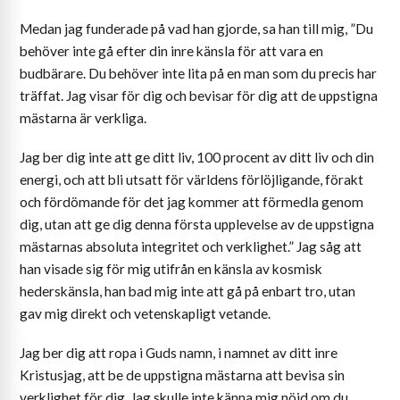
Medan jag funderade på vad han gjorde, sa han till mig, ”Du
behöver inte gå efter din inre känsla för att vara en
budbärare. Du behöver inte lita på en man som du precis har
träffat. Jag visar för dig och bevisar för dig att de uppstigna
mästarna är verkliga.
Jag ber dig inte att ge ditt liv, 100 procent av ditt liv och din
energi, och att bli utsatt för världens förlöjligande, förakt
och fördömande för det jag kommer att förmedla genom
dig, utan att ge dig denna första upplevelse av de uppstigna
mästarnas absoluta integritet och verklighet.” Jag såg att
han visade sig för mig utifrån en känsla av kosmisk
hederskänsla, han bad mig inte att gå på enbart tro, utan
gav mig direkt och vetenskapligt vetande.
Jag ber dig att ropa i Guds namn, i namnet av ditt inre
Kristusjag, att be de uppstigna mästarna att bevisa sin
verklighet för dig. Jag skulle inte känna mig nöjd om du