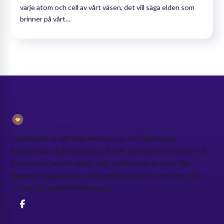
varje atom och cell av vårt väsen, det vill säga elden som
brinner på vårt…
Vårt uppdrag
Uppdraget är att dela med oss av de Uppstigna
Mästarnas undervisning, så som den givits av Mark och
Elizabeth Clare Prophet, och publicerats genom The
Summit Lighthouse, med andliga sökare som letar efter
en väg till självförverkligande.