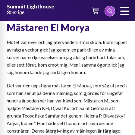
Skip
Summit Lighthouse
to
Sverige
Möte med den Uppstigna
content
Mästaren El Morya
Mötet var över och jag återvände till min skola. Inom loppet
av några veckor gick jag genom en park till en av mina
kurser när en ljusvarelse som jag aldrig hade hört talas om,
eller sett förut, kom emot mig. Men i samma ögonblick jag
såg honom kände jag ändå igen honom.
Det var den uppstigna mästaren El Morya, som såg ut precis
som han ser ut på denna målning, som gjordes för ungefär
hundra år sedan när han var känd som Mästaren M., som
hjälpte Mästaren KH, Djwal Kul och Saint Germain att
grunda Teosofiska Samfundet genom Helena P. Blavatsky i
Adyar, Indien.* Hon hade sett honom och instruerade
konstnären. Denna återgivning av målningen är färglagd.