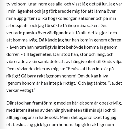
tvivel som lurar inom oss alla, och visst låg det på lur. Jag var
i min lägenhet och jag förberedde mig för att lämna över
mina uppgifter i olika högskoleorganisationer och på min
arbetsplats, och jag försökte få ihop mina saker. Det
verkade ganska överväldigande att få allt detta gjort och
att komma iväg. Då kände jag hur han kom in genom dörren
– även om han naturligtvis inte behövde komma in genom
dörren – till lägenheten. Där stod han, stor och lång, och
vibrerade av sin samlade kraft av hängivenhet till Guds vilja.
Den tvivlande delen av mig sa: ”Bevisa att han inte är på
riktigt! Gå bara rakt igenom honom! Om du kan kliva
igenom honom är han inte på riktigt.” Och jag tänkte, ”Ja, det
verkar vettigt.”
Där stod han framför mig med en kärlek som är obeskrivlig,
med intensiteten av den hängivenheten till min själ och till
allt jag någonsin hade sökt. Men i det ögonblicket tog jag
ett beslut. Jag gick igenom honom. Jag gick rakt igenom