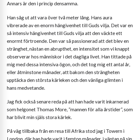
Annars är den i princip densamma.
Han såg ut att vara över två meter lång. Hans aura
vibrerade av en enorm hängivenhet till Guds vilja. Det var en
så intensiv hängivenhet till Guds vilja att den väckte ett
enormt förtroende. Den var så passionerad att det blev en
stränghet, nästan en abrupthet, en intensitet som vi knappt
observerar hos människor i det dagliga livet. Han tittade på
mig med dessa intensiva ögon, och det tog mig ett antal år,
eller åtminstone månader, att bakom den strängheten
upptäcka den största kärleken och den vänliga glimten i
hans medvetande.
Jag fick också senare reda på att han hade varit inkarnerad
som helgonet Thomas More, ”mannen för alla årstider”, som
har blivit min själs stora kärlek.
På väg tillbaka från en resa till Afrika stod jag i Towern i
London, där han hade varit i femton månader, i väntan på sin