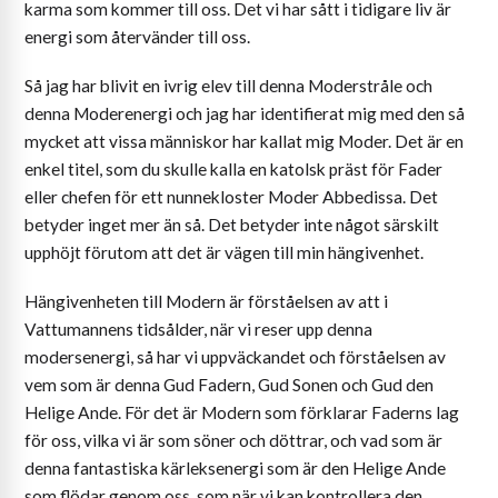
karma som kommer till oss. Det vi har sått i tidigare liv är
energi som återvänder till oss.
Så jag har blivit en ivrig elev till denna Moderstråle och
denna Moderenergi och jag har identifierat mig med den så
mycket att vissa människor har kallat mig Moder. Det är en
enkel titel, som du skulle kalla en katolsk präst för Fader
eller chefen för ett nunnekloster Moder Abbedissa. Det
betyder inget mer än så. Det betyder inte något särskilt
upphöjt förutom att det är vägen till min hängivenhet.
Hängivenheten till Modern är förståelsen av att i
Vattumannens tidsålder, när vi reser upp denna
modersenergi, så har vi uppväckandet och förståelsen av
vem som är denna Gud Fadern, Gud Sonen och Gud den
Helige Ande. För det är Modern som förklarar Faderns lag
för oss, vilka vi är som söner och döttrar, och vad som är
denna fantastiska kärleksenergi som är den Helige Ande
som flödar genom oss, som när vi kan kontrollera den