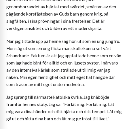
genomborrandet av hjärtat med svärdet, smärtan av den
pågående korsfästelsen av Guds barn genom krig, på
slagfälten, i sina prövningar, i sina frestelser. Det är
verkligen ansiktet och bilden av ett modershjärta.
När jag tittade upp på henne såg hon ut som en ung jungfru.
Hon såg ut som en ung flicka man skulle kunna se i vårt
århundrade. Faktum är att jag uppfattade henne som en vän
som jag hade känt för alltid och en ljusets syster. I närvaro
av den intensiva kärlek som strålade ut till mig var jag
naken. Min egen fientlighet och mitt eget hat hängde där
som trasor av mitt eget undermedvetna.
Jag sprang till närmaste katolska kyrka. Jag knäböjde
framför hennes staty. Jag sa: ”Förlåt mig. Förlåt mig. Låt
mig vara dina händer och ditt hjärta och ditt tempel. Låt mig
gå ut och hitta dina barn och låt mig ge tröst till livet.”