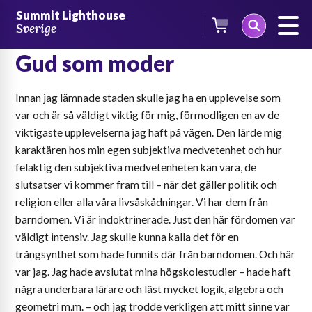
Skip
Summit Lighthouse
to
Sverige
Jungfru Maria uppenbarar
content
Gud som moder
Innan jag lämnade staden skulle jag ha en upplevelse som
var och är så väldigt viktig för mig, förmodligen en av de
viktigaste upplevelserna jag haft på vägen. Den lärde mig
karaktären hos min egen subjektiva medvetenhet och hur
felaktig den subjektiva medvetenheten kan vara, de
slutsatser vi kommer fram till – när det gäller politik och
religion eller alla våra livsåskådningar. Vi har dem från
barndomen. Vi är indoktrinerade. Just den här fördomen var
väldigt intensiv. Jag skulle kunna kalla det för en
trångsynthet som hade funnits där från barndomen. Och här
var jag. Jag hade avslutat mina högskolestudier – hade haft
några underbara lärare och läst mycket logik, algebra och
geometri m.m. – och jag trodde verkligen att mitt sinne var