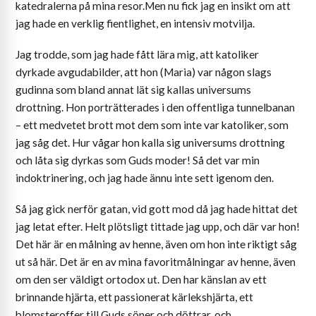
katedralerna på mina resor.Men nu fick jag en insikt om att
jag hade en verklig fientlighet, en intensiv motvilja.
Jag trodde, som jag hade fått lära mig, att katoliker
dyrkade avgudabilder, att hon (Maria) var någon slags
gudinna som bland annat lät sig kallas universums
drottning. Hon porträtterades i den offentliga tunnelbanan
– ett medvetet brott mot dem som inte var katoliker, som
jag såg det. Hur vågar hon kalla sig universums drottning
och låta sig dyrkas som Guds moder! Så det var min
indoktrinering, och jag hade ännu inte sett igenom den.
Så jag gick nerför gatan, vid gott mod då jag hade hittat det
jag letat efter. Helt plötsligt tittade jag upp, och där var hon!
Det här är en målning av henne, även om hon inte riktigt såg
ut så här. Det är en av mina favoritmålningar av henne, även
om den ser väldigt ortodox ut. Den har känslan av ett
brinnande hjärta, ett passionerat kärlekshjärta, ett
blomsteroffer till Guds söner och döttrar, och