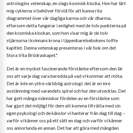
astrologins vetenskap, en slags kosmisk klocka. Hon har lärt
mig cyklerna vi behöver förstå för att kunna rita
diagrammet över vår dagliga karma och vår dharma,
eftersom detta fungerar i enlighet med de tolv punkterna på
den kosmiska klockan, som hon visar mig är de tolv
stjärnorna i kvinnans krona i Uppenbarelsebokens tolfte
kapitlet. Denna vetenskap presenteras i vår bok om det
Stora Vita Brödraskapet.*
Det är en mycket fascinerande förståelse eftersom den lär
oss att varje dag vara beredda på vad vi kommer att möta.
Det är inte en yttre världslig astrologi; det är en inre
avstämning med varandets spiral och hur den utvecklas. Det
har gett många människor fördelen av en förståelse som
har gjort det möjligt för dem att komma till rätta med sin
egen psykologi och de känslor vi hanterar från dag till dag –
varför vi känner oss på ett sätt en dag och varför vi känner
oss annorlunda en annan. Det har att göra med mängden