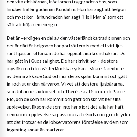
den vita eldskärnan, fröatomen i ryggradens bas, som
hinduer kallar gudinnan Kundalini. Hon har sagt att helgon
och mystiker i århundraden har sagt “Hell Maria” som ett
sätt att höja den energin.
Det är verkligen en del av den västerländska traditionen och
det är därför helgonen har porträtterats med ett vitt ljus
runt hjässan, eftersom de har öppnat sina kronchakran. De
har gått in i Guds salighet. De har skrivit ner – de stora
mystikerna i den västerländska kyrkan – sina erfarenheter
av denna älskade Gud och hur deras själar kommit och gått
in i och ut ur den närvaron. Vi vet att de stora ljusbärarna,
som Johannes av korset och Thérèse av Lisieux och Padre
Pio, och de som har kommit och gått och skrivit ner sina
upplevelser, liksom de som inte har gjort det, alla har haft
denna inre upplevelse så passionerad i Guds energi och lycka
att det trotsar en del observatörens förståelse av dem som
ingenting annat än martyrer.