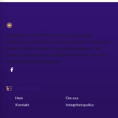
Vårt uppdrag
Uppdraget är att dela med oss av de Uppstigna
Mästarnas undervisning, så som den givits av Mark och
Elizabeth Clare Prophet, och publicerats genom The
Summit Lighthouse, med andliga sökare som letar efter
en väg till självförverkligande.
Utforska
Hem
Om oss
Kontakt
Integritetspolicy