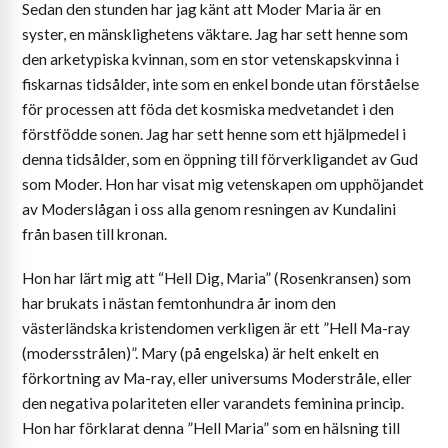
Sedan den stunden har jag känt att Moder Maria är en
syster, en mänsklighetens väktare. Jag har sett henne som
den arketypiska kvinnan, som en stor vetenskapskvinna i
fiskarnas tidsålder, inte som en enkel bonde utan förståelse
för processen att föda det kosmiska medvetandet i den
förstfödde sonen. Jag har sett henne som ett hjälpmedel i
denna tidsålder, som en öppning till förverkligandet av Gud
som Moder. Hon har visat mig vetenskapen om upphöjandet
av Moderslågan i oss alla genom resningen av Kundalini
från basen till kronan.
Hon har lärt mig att “Hell Dig, Maria” (Rosenkransen) som
har brukats i nästan femtonhundra år inom den
västerländska kristendomen verkligen är ett ”Hell Ma-ray
(modersstrålen)”. Mary (på engelska) är helt enkelt en
förkortning av Ma-ray, eller universums Moderstråle, eller
den negativa polariteten eller varandets feminina princip.
Hon har förklarat denna ”Hell Maria” som en hälsning till