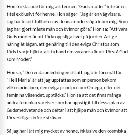
Hon förklarade för mig att termen “Guds moder” inte är en
titel exklusivt för henne. Hon säger: ”Jag är en vägvisare.
Jag har insett fullheten av denna moderslåga inom mig. Som
jag har gjort måste män och kvinnor göra.” Hon sa: ”Att vara
Guds moder är att förkroppsliga livet på jorden. Att ge
näring åt lågan, att ge näring till den eviga Christos som
föds i varje hjärta, att ta hand om varandra är att förstå Gud
som Moder.”
Hon sa, ”Den enda anledningen till att jag blir föremål för
“Hell Maria” är att jag uppfattas som en person bakom
vilken principen, den eviga principen om Omega, eller det
feminina väsendet, upptäcks.” Hon sa att det finns många
andra feminina varelser som har uppstigit till dessa plan av
Gudsmedvetande och deltar i att hjälpa män och kvinnor att
förverkliga sin inre strävan.
Så jag har lärt mig mycket av henne, inklusive den kosmiska