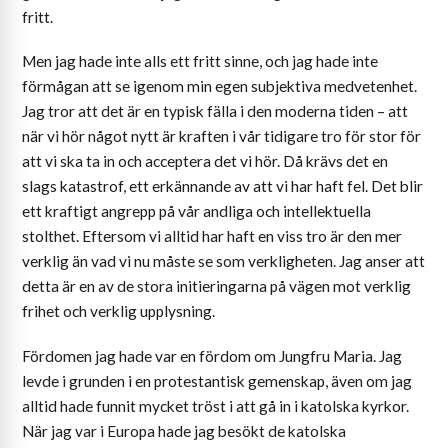
fritt.
Men jag hade inte alls ett fritt sinne, och jag hade inte
förmågan att se igenom min egen subjektiva medvetenhet.
Jag tror att det är en typisk fälla i den moderna tiden – att
när vi hör något nytt är kraften i vår tidigare tro för stor för
att vi ska ta in och acceptera det vi hör. Då krävs det en
slags katastrof, ett erkännande av att vi har haft fel. Det blir
ett kraftigt angrepp på vår andliga och intellektuella
stolthet. Eftersom vi alltid har haft en viss tro är den mer
verklig än vad vi nu måste se som verkligheten. Jag anser att
detta är en av de stora initieringarna på vägen mot verklig
frihet och verklig upplysning.
Fördomen jag hade var en fördom om Jungfru Maria. Jag
levde i grunden i en protestantisk gemenskap, även om jag
alltid hade funnit mycket tröst i att gå in i katolska kyrkor.
När jag var i Europa hade jag besökt de katolska