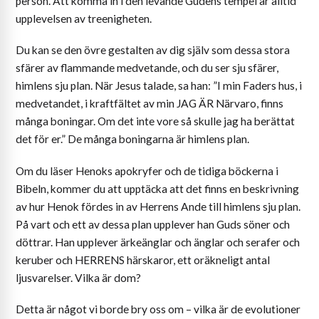
person. Att komma in i den levande Gudens tempel är alltid
upplevelsen av treenigheten.
Du kan se den övre gestalten av dig själv som dessa stora
sfärer av flammande medvetande, och du ser sju sfärer,
himlens sju plan. När Jesus talade, sa han: ”I min Faders hus, i
medvetandet, i kraftfältet av min JAG ÄR Närvaro, finns
många boningar. Om det inte vore så skulle jag ha berättat
det för er.” De många boningarna är himlens plan.
Om du läser Henoks apokryfer och de tidiga böckerna i
Bibeln, kommer du att upptäcka att det finns en beskrivning
av hur Henok fördes in av Herrens Ande till himlens sju plan.
På vart och ett av dessa plan upplever han Guds söner och
döttrar. Han upplever ärkeänglar och änglar och serafer och
keruber och HERRENS härskaror, ett oräkneligt antal
ljusvarelser. Vilka är dom?
Detta är något vi borde bry oss om – vilka är de evolutioner