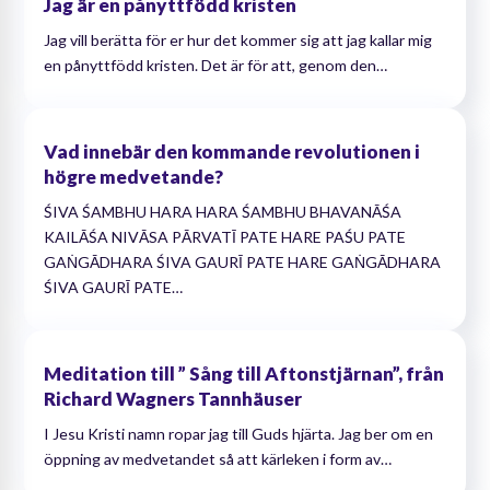
Jag är en pånyttfödd kristen
Jag vill berätta för er hur det kommer sig att jag kallar mig
en pånyttfödd kristen. Det är för att, genom den…
Vad innebär den kommande revolutionen i
högre medvetande?
ŚIVA ŚAMBHU HARA HARA ŚAMBHU BHAVANĀŚA
KAILĀŚA NIVĀSA PĀRVATĪ PATE HARE PAŚU PATE
GAṄGĀDHARA ŚIVA GAURĪ PATE HARE GAṄGĀDHARA
ŚIVA GAURĪ PATE…
Meditation till ” Sång till Aftonstjärnan”, från
Richard Wagners Tannhäuser
I Jesu Kristi namn ropar jag till Guds hjärta. Jag ber om en
öppning av medvetandet så att kärleken i form av…