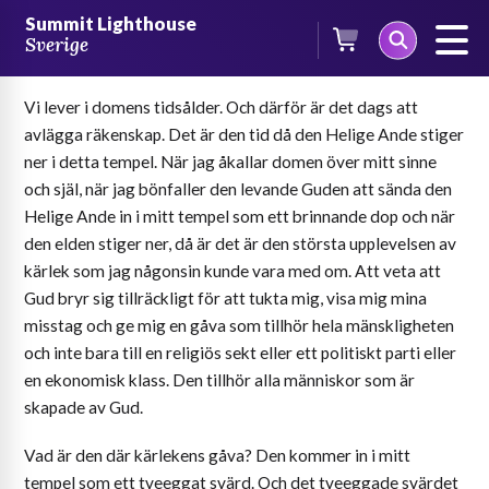
Skip
Summit Lighthouse
to
Sverige
Detta är domens tidsålder
content
Vi lever i domens tidsålder. Och därför är det dags att
avlägga räkenskap. Det är den tid då den Helige Ande stiger
ner i detta tempel. När jag åkallar domen över mitt sinne
och själ, när jag bönfaller den levande Guden att sända den
Helige Ande in i mitt tempel som ett brinnande dop och när
den elden stiger ner, då är det är den största upplevelsen av
kärlek som jag någonsin kunde vara med om. Att veta att
Gud bryr sig tillräckligt för att tukta mig, visa mig mina
misstag och ge mig en gåva som tillhör hela mänskligheten
och inte bara till en religiös sekt eller ett politiskt parti eller
en ekonomisk klass. Den tillhör alla människor som är
skapade av Gud.
Vad är den där kärlekens gåva? Den kommer in i mitt
tempel som ett tveeggat svärd. Och det tveeggade svärdet