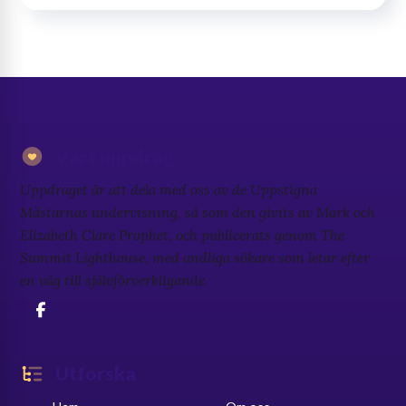
Vårt uppdrag
Uppdraget är att dela med oss av de Uppstigna
Mästarnas undervisning, så som den givits av Mark och
Elizabeth Clare Prophet, och publicerats genom The
Summit Lighthouse, med andliga sökare som letar efter
en väg till självförverkligande.
Utforska