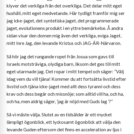
klyver det verkliga från det overkliga. Det delar mitt eget
hushåll, mitt eget medvetande. Här tydligt framför mig ser
jag icke-jaget, det syntetiska jaget, det programmerade
jaget, evolutionens produkt i en yttre bemärkelse. Å andra
sidan visar den domen mig även det verkliga, eviga Jaget,
mitt Inre Jag, den levande Kristus och JAG-ÄR-Närvaron.
Så hör jag det rungande ropet från Josua som gavs till
Israels motsträviga, olydiga barn, liksom det ges till mitt
eget utarmade jag. Det ropar i mitt tempel och säger: ”Välj
idag vem du vill tjäna! Kommer du att fortsätta livstid efter
livstid och tjäna icke-jaget med allt dess tyranni och dess
krav och dess begär och missnöje; som alltid vill ha, och ha,
och ha, men aldrig säger, ’jag är nöjd med Guds lag ’?”
Så vi måste välja. Slutet av en tidsålder är ett mycket
lämpligt ögonblick, ett lyckosamt ögonblick att välja den
levande Guden eftersom det finns en acceleration av ljus i