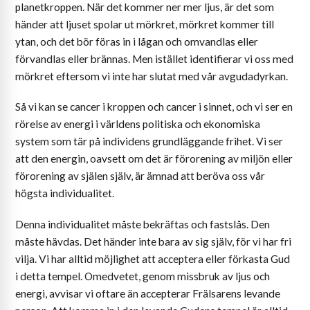
planetkroppen. När det kommer ner mer ljus, är det som
händer att ljuset spolar ut mörkret, mörkret kommer till
ytan, och det bör föras in i lågan och omvandlas eller
förvandlas eller brännas. Men istället identifierar vi oss med
mörkret eftersom vi inte har slutat med vår avgudadyrkan.
Så vi kan se cancer i kroppen och cancer i sinnet, och vi ser en
rörelse av energi i världens politiska och ekonomiska
system som tär på individens grundläggande frihet. Vi ser
att den energin, oavsett om det är förorening av miljön eller
förorening av själen själv, är ämnad att beröva oss vår
högsta individualitet.
Denna individualitet måste bekräftas och fastslås. Den
måste hävdas. Det händer inte bara av sig själv, för vi har fri
vilja. Vi har alltid möjlighet att acceptera eller förkasta Gud
i detta tempel. Omedvetet, genom missbruk av ljus och
energi, avvisar vi oftare än accepterar Frälsarens levande