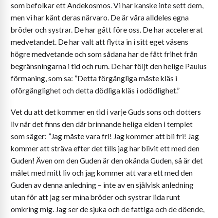
som befolkar ett Andekosmos. Vi har kanske inte sett dem,
men vi har känt deras närvaro. De är våra alldeles egna
bröder och systrar. De har gått före oss. De har accelererat
medvetandet. De har valt att flytta in i sitt eget väsens
högre medvetande och som sådana har de fått frihet från
begränsningarna i tid och rum. De har följt den helige Paulus
förmaning, som sa: ”Detta förgängliga måste kläs i
oförgänglighet och detta dödliga kläs i odödlighet.”
Vet du att det kommer en tid i varje Guds sons och dotters
liv när det finns den där brinnande heliga elden i templet
som säger: ”Jag måste vara fri! Jag kommer att bli fri! Jag
kommer att sträva efter det tills jag har blivit ett med den
Guden! Även om den Guden är den okända Guden, så är det
målet med mitt liv och jag kommer att vara ett med den
Guden av denna anledning – inte av en självisk anledning
utan för att jag ser mina bröder och systrar lida runt
omkring mig. Jag ser de sjuka och de fattiga och de döende,