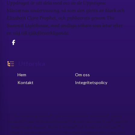
Uppdraget är att dela med oss av de Uppstigna
Mästarnas undervisning, så som den givits av Mark och
Elizabeth Clare Prophet, och publicerats genom The
Summit Lighthouse, med andliga sökare som letar efter
en väg till självförverkligande.
Utforska
Hem
Om oss
Kontakt
Integritetspolicy
®
®
The Summit Lighthouse
, Church Universal and Triumphant
, Summit
®
®
®
University
, logon för Summit University
, Summit University Press
, logon för
®
®
den trefaldiga flamman, Pearls of Wisdom
, och Keepers of the Flame
, är
registrerade varumärken hos U. S. Patent and Trademark Office och i andra