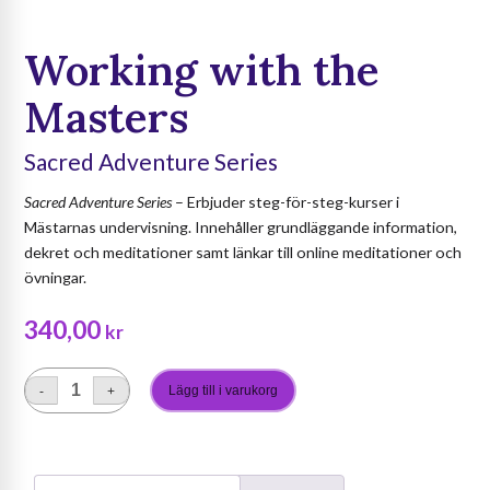
Working with the
Masters
Sacred Adventure Series
Sacred Adventure Series
– Erbjuder steg-för-steg-kurser i
Mästarnas undervisning. Innehåller grundläggande information,
dekret och meditationer samt länkar till online meditationer och
övningar.
340,00
kr
Lägg till i varukorg
-
+
Working
with
the
Masters