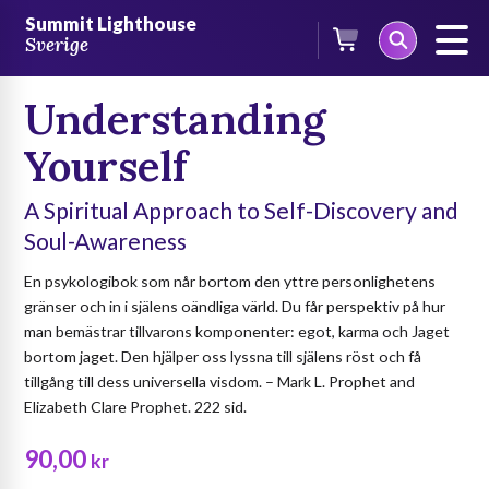
Skip
/
Böcker
/
Böcker på engelska
/ Understanding Yourself
Summit Lighthouse
to
Sverige
content
Understanding
Yourself
A Spiritual Approach to Self-Discovery and
Soul-Awareness
En psykologibok som når bortom den yttre personlighetens
gränser och in i själens oändliga värld. Du får perspektiv på hur
man bemästrar tillvarons komponenter: egot, karma och Jaget
bortom jaget. Den hjälper oss lyssna till själens röst och få
tillgång till dess universella visdom. – Mark L. Prophet and
Elizabeth Clare Prophet. 222 sid.
90,00
kr