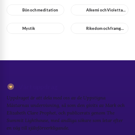
Bön och meditation
Alkemi och Violetta Flamman
Mystik
Rikedom och framgång
Vårt uppdrag
Uppdraget är att dela med oss av de Uppstigna
Mästarnas undervisning, så som den givits av Mark och
Elizabeth Clare Prophet, och publicerats genom The
Summit Lighthouse, med andliga sökare som letar efter
en väg till självförverkligande.