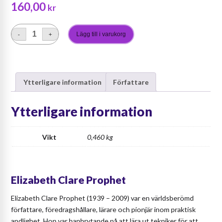
160,00
kr
Lägg till i varukorg
-
+
The
Path
of
the
Ytterligare information
Författare
Universal
Christ
mängd
Ytterligare information
Vikt
0,460 kg
Elizabeth Clare Prophet
Elizabeth Clare Prophet (1939 – 2009) var en världsberömd
författare, föredragshållare, lärare och pionjär inom praktisk
andlighet. Hon var banbrytande på att lära ut tekniker för att