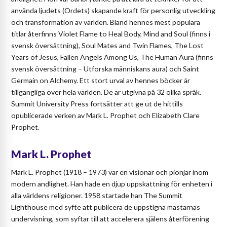
använda ljudets (Ordets) skapande kraft för personlig utveckling
och transformation av världen. Bland hennes mest populära
titlar återfinns Violet Flame to Heal Body, Mind and Soul (finns i
svensk översättning), Soul Mates and Twin Flames, The Lost
Years of Jesus, Fallen Angels Among Us, The Human Aura (finns
svensk översättning – Utforska människans aura) och Saint
Germain on Alchemy. Ett stort urval av hennes böcker är
tillgängliga över hela världen. De är utgivna på 32 olika språk.
Summit University Press fortsätter att ge ut de hittills
opublicerade verken av Mark L. Prophet och Elizabeth Clare
Prophet.
Mark L. Prophet
Mark L. Prophet (1918 – 1973) var en visionär och pionjär inom
modern andlighet. Han hade en djup uppskattning för enheten i
alla världens religioner. 1958 startade han The Summit
Lighthouse med syfte att publicera de uppstigna mästarnas
undervisning, som syftar till att accelerera själens återförening