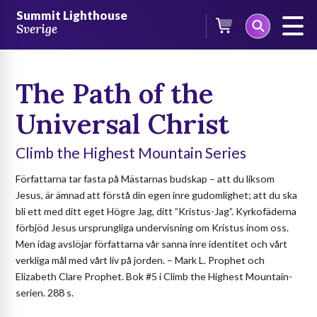
Skip
/
Böcker
/
Böcker på engelska
/
Climb the Highest Mountain-
Summit Lighthouse
to
serien
/ The Path of the Universal Christ
Sverige
content
The Path of the
Universal Christ
Climb the Highest Mountain Series
Författarna tar fasta på Mästarnas budskap – att du liksom
Jesus, är ämnad att förstå din egen inre gudomlighet; att du ska
bli ett med ditt eget Högre Jag, ditt ”Kristus-Jag”. Kyrkofäderna
förbjöd Jesus ursprungliga undervisning om Kristus inom oss.
Men idag avslöjar författarna vår sanna inre identitet och vårt
verkliga mål med vårt liv på jorden. – Mark L. Prophet och
Elizabeth Clare Prophet. Bok #5 i Climb the Highest Mountain-
serien. 288 s.