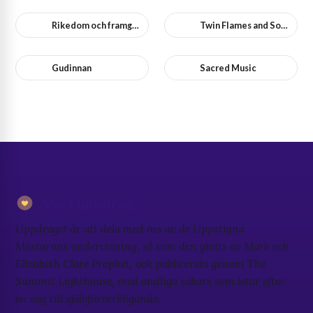
Rikedom och framgång
Twin Flames and Soulmates
Gudinnan
Sacred Music
Vårt uppdrag
Uppdraget är att dela med oss av de Uppstigna
Mästarnas undervisning, så som den givits av Mark och
Elizabeth Clare Prophet, och publicerats genom The
Summit Lighthouse, med andliga sökare som letar efter
en väg till självförverkligande.