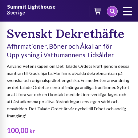
Skip
/
Böcker
/
Häften på svenska
/ Svenskt Dekrethäfte
Summit Lighthouse
to
Sverige
content
Svenskt Dekrethäfte
Affirmationer, Böner och Åkallan för
Upplysning i Vattumannens Tidsålder
Använd Vetenskapen om Det Talade Ordets kraft genom dessa
mantran till Guds hjärta. Här finns utvalda dekret/mantran på
svenska och originalspråket engelska. En medveten användning
av det talade Ordet är central i många andliga traditioner. Syftet
är att föra var och en i kontakt med det inre verkliga Jaget och
att åstadkomma positiva förändringar i ens egen värld och
omvärlden. Det Talade Ordet är vår nyckel till Frihet och andlig
framgång!
100,00
kr