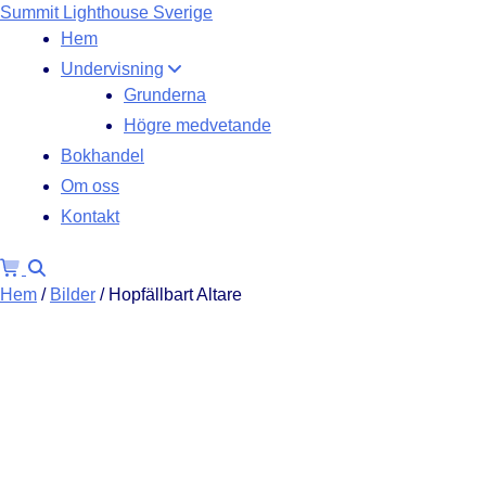
Skip
Summit Lighthouse
Sverige
to
Hem
content
Undervisning
Grunderna
Högre medvetande
Bokhandel
Om oss
Kontakt
Hem
/
Bilder
/ Hopfällbart Altare