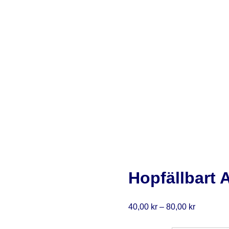
Hopfällbart A
Prisinterv
40,00
kr
–
80,00
kr
40,00 kr