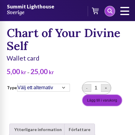
Skip
/
Bilder
/ Chart of Your Divine Self
Summit Lighthouse
to
Sverige
content
Chart of Your Divine
Self
Wallet card
Prisintervall:
5,00
25,00
kr
kr
–
5,00 kr
till
Type
-
+
Chart
25,00 kr
of
Lägg till i varukorg
Your
Divine
Self
mängd
Ytterligare information
Författare