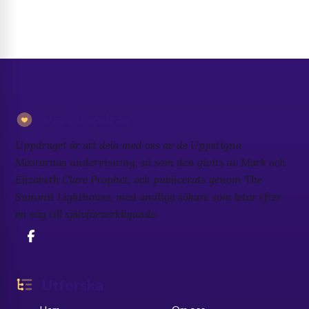
Vårt uppdrag
Uppdraget är att dela med oss av de Uppstigna
Mästarnas undervisning, så som den givits av Mark och
Elizabeth Clare Prophet, och publicerats genom The
Summit Lighthouse, med andliga sökare som letar efter
en väg till självförverkligande.
Utforska